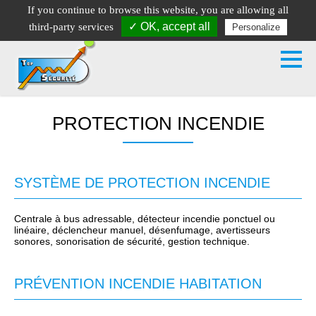
If you continue to browse this website, you are allowing all
01.64.28.37.94
06.11.27.35.80
✓ OK, accept all
third-party services
Personalize
90, route de Fontainebleau - 77630 ARBONNE-LA-FORET
PROTECTION INCENDIE
SYSTÈME DE PROTECTION INCENDIE
Centrale à bus adressable, détecteur incendie ponctuel ou
linéaire, déclencheur manuel, désenfumage, avertisseurs
sonores, sonorisation de sécurité, gestion technique.
PRÉVENTION INCENDIE HABITATION