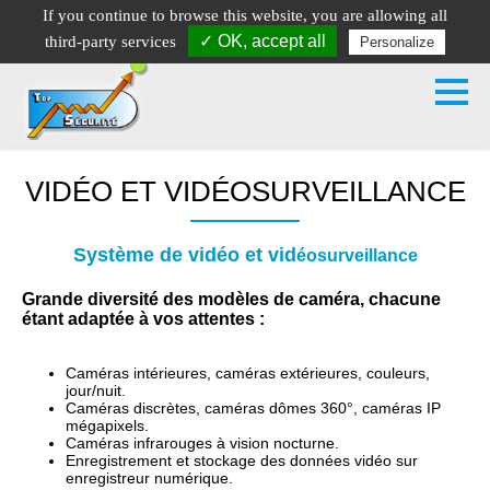
If you continue to browse this website, you are allowing all
01.64.28.37.94
06.11.27.35.80
✓ OK, accept all
third-party services
Personalize
90, route de Fontainebleau - 77630 ARBONNE-LA-FORET
VIDÉO ET VIDÉOSURVEILLANCE
Système de vidéo et vid
éosurveillance
Grande diversité des modèles de caméra, chacune
étant adaptée à vos attentes :
Caméras intérieures, caméras extérieures, couleurs,
jour/nuit.
Caméras discrètes, caméras dômes 360°, caméras IP
mégapixels.
Caméras infrarouges à vision nocturne.
Enregistrement et stockage des données vidéo sur
enregistreur numérique.